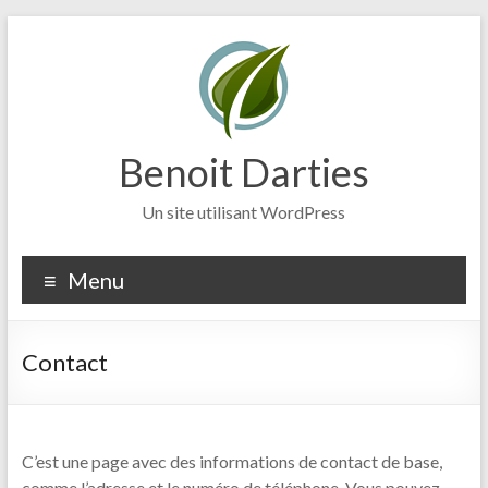
Aller
au
contenu
Benoit Darties
Un site utilisant WordPress
Menu
Contact
C’est une page avec des informations de contact de base,
comme l’adresse et le numéro de téléphone. Vous pouvez